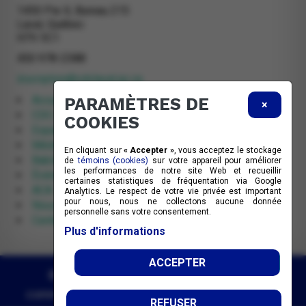
1450 Pie X, Bureau 215
Laval, Québec
H7V 3C1
450 978-2388
inscription@cdclaval.qc.ca
Accueil
PARAMÈTRES DE
×
CDC de Laval
COOKIES
Espace citoyens
Médias
En cliquant sur
« Accepter »
, vous acceptez le stockage
Babillard
de
témoins (cookies)
sur votre appareil pour améliorer
les performances de notre site Web et recueillir
Événements
certaines statistiques de fréquentation via Google
ACA
Analytics. Le respect de votre vie privée est important
pour nous, nous ne collectons aucune donnée
Nous joindre
personnelle sans votre consentement.
Centre de documentation
Plus d'informations
ACCEPTER
© 2026 Corporation de développement
communautaire de Laval | Tous droits réservés.
REFUSER