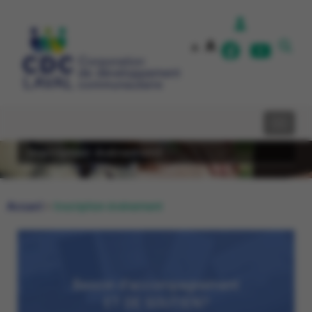
A
A
Inscription événement
Accueil
>
Inscription événement
Besoin d’accompagnement
ET DE SOUTIEN?