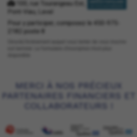
100, rue Tourangeau Est,
Pont-Viau, Laval
Pour y participer, composez le 450-975-
2182 poste 8
Désolé,l'évènement auquel vous tenter de vous inscrire
est terminé. Le formulaire d'inscription n'est plus
disponible
MERCI À NOS PRÉCIEUX
PARTENAIRES FINANCIERS ET
COLLABORATEURS !