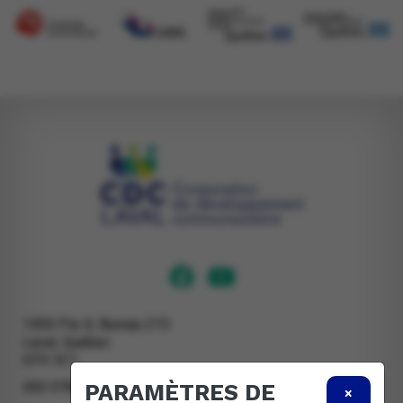
1450 Pie X, Bureau 215
Laval, Québec
H7V 3C1
450 978-2388
PARAMÈTRES DE
×