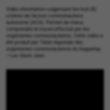
Vidéo d'animation vulgarisant les huit (8)
critères de l'action communautaire
autonome (ACA). Permet de mieux
comprendre le travail effectué par les
organismes communautaires. Cette vidéo a
été produit par Table régionale des
organismes communautaires du Saguenay
—Lac-Saint-Jean.