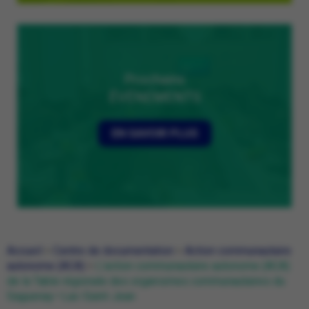
Prochains
ÉVÉNEMENTS
EN SAVOIR PLUS
Accueil
>
Centre de documentation
>
Action communautaire
autonome (ACA)
>
L’action communautaire autonome (ACA)
de la Table régionale des organismes communautaires du
Saguenay—Lac-Saint-Jean