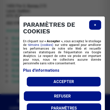
1450 Pie X, Bureau 215
Laval, Québec
H7V 3C1
450 978-2388
PARAMÈTRES DE
×
COOKIES
inscription@cdclaval.qc.ca
Accueil
En cliquant sur
« Accepter »
, vous acceptez le stockage
CDC de Laval
de
témoins (cookies)
sur votre appareil pour améliorer
Espace citoyens
les performances de notre site Web et recueillir
certaines statistiques de fréquentation via Google
Médias
Analytics. Le respect de votre vie privée est important
Babillard
pour nous, nous ne collectons aucune donnée
personnelle sans votre consentement.
Événements
Plus d'informations
ACA
Nous joindre
Centre de documentation
ACCEPTER
REFUSER
© 2026 Corporation de développement
communautaire de Laval | Tous droits réservés.
PARAMÈTRES