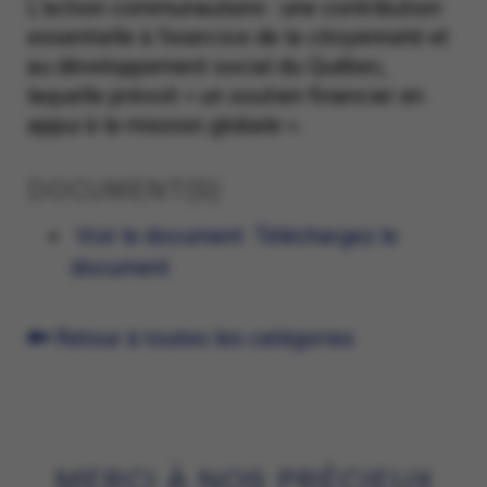
L’action communautaire : une contribution
essentielle à l’exercice de la citoyenneté et
au développement social du Québec,
laquelle prévoit « un soutien financier en
appui à la mission globale ».
DOCUMENT(S)
Voir le document
Téléchargez le
document
Retour à toutes les catégories
MERCI À NOS PRÉCIEUX