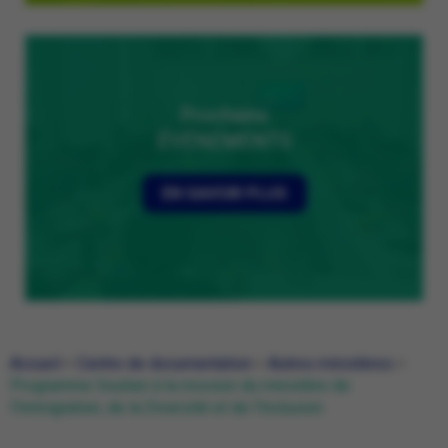
Prochains
ÉVÉNEMENTS
EN SAVOIR PLUS
Accueil
>
Centre de documentation
>
Autres ministères
>
Programme Soutien à la mission du ministère de
l’Immigration, de la Diversité et de l’Inclusion