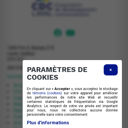
1450 Pie X, Bureau 215
Laval, Québec
H7V 3C1
450 978-2388
PARAMÈTRES DE
×
COOKIES
inscription@cdclaval.qc.ca
Accueil
En cliquant sur
« Accepter »
, vous acceptez le stockage
CDC de Laval
de
témoins (cookies)
sur votre appareil pour améliorer
Espace citoyens
les performances de notre site Web et recueillir
certaines statistiques de fréquentation via Google
Médias
Analytics. Le respect de votre vie privée est important
Babillard
pour nous, nous ne collectons aucune donnée
personnelle sans votre consentement.
Événements
Plus d'informations
ACA