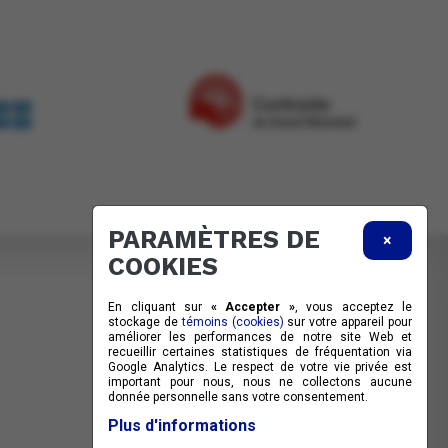
PARAMÈTRES DE
×
COOKIES
En cliquant sur
« Accepter »
, vous acceptez le
stockage de
témoins (cookies)
sur votre appareil pour
améliorer les performances de notre site Web et
recueillir certaines statistiques de fréquentation via
Google Analytics. Le respect de votre vie privée est
important pour nous, nous ne collectons aucune
donnée personnelle sans votre consentement.
Plus d'informations