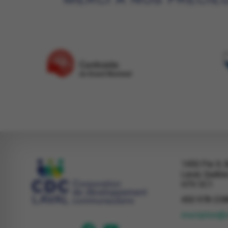
1450 Pie X, 
Laval, Québe
H7V 3C1
450 978-238
inscription@c