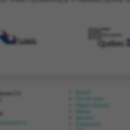
Accueil
Bureau 215
CDC de Laval
c
Espace citoyens
Médias
8
Babillard
dclaval.qc.ca
Événements