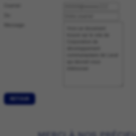
Courriel :
De :
Message :
RETOUR
MERCI À NOS PRÉCIE