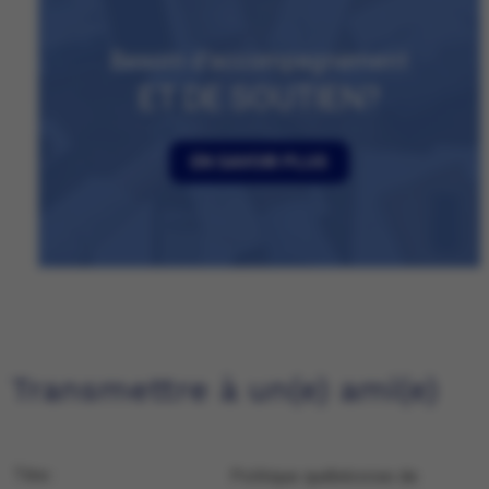
Besoin d’accompagnement
ET DE SOUTIEN?
EN SAVOIR PLUS
Transmettre à un(e) ami(e)
Titre :