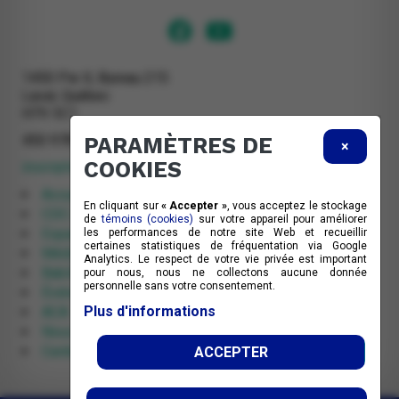
1450 Pie X, Bureau 215
Laval, Québec
H7V 3C1
450 978-2388
PARAMÈTRES DE
×
COOKIES
inscription@cdclaval.qc.ca
Accueil
En cliquant sur
« Accepter »
, vous acceptez le stockage
CDC de Laval
de
témoins (cookies)
sur votre appareil pour améliorer
Espace citoyens
les performances de notre site Web et recueillir
certaines statistiques de fréquentation via Google
Médias
Analytics. Le respect de votre vie privée est important
Babillard
pour nous, nous ne collectons aucune donnée
personnelle sans votre consentement.
Événements
Plus d'informations
ACA
Nous joindre
Centre de documentation
ACCEPTER