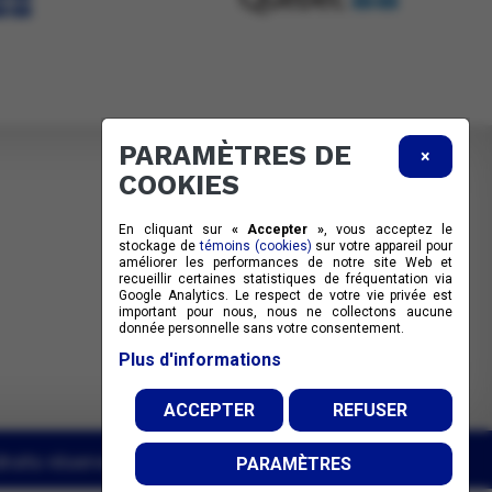
PARAMÈTRES DE
×
COOKIES
En cliquant sur
« Accepter »
, vous acceptez le
stockage de
témoins (cookies)
sur votre appareil pour
améliorer les performances de notre site Web et
recueillir certaines statistiques de fréquentation via
Google Analytics. Le respect de votre vie privée est
important pour nous, nous ne collectons aucune
donnée personnelle sans votre consentement.
Plus d'informations
ACCEPTER
REFUSER
roits réservés.
PARAMÈTRES