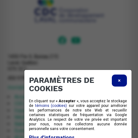
1450 Pie X, Bureau 215
Laval, Québec
H7V 3C1
450 978-2388
PARAMÈTRES DE
×
COOKIES
inscription@cdclaval.qc.ca
Accueil
En cliquant sur
« Accepter »
, vous acceptez le stockage
CDC de Laval
de
témoins (cookies)
sur votre appareil pour améliorer
Espace citoyens
les performances de notre site Web et recueillir
certaines statistiques de fréquentation via Google
Médias
Analytics. Le respect de votre vie privée est important
Babillard
pour nous, nous ne collectons aucune donnée
personnelle sans votre consentement.
Événements
Plus d'informations
ACA