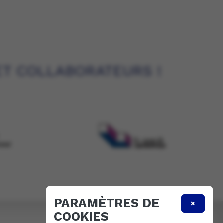
ET COLLABORATEURS !
PARAMÈTRES DE
×
COOKIES