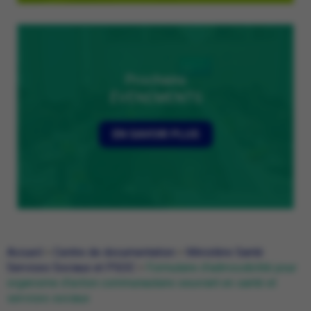
Prochains
ÉVÉNEMENTS
EN SAVOIR PLUS
Accueil
>
Centre de documentation
>
Ministère Santé
Services Sociaux et PSOC
>
Formulaire d’admissibilité pour
organisme d’action communautaire oeuvrant en santé et
services sociaux