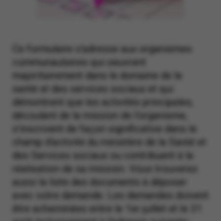
Ce formulaire s’adresse aux organismes
communautaires qui oeuvrent
majoritairement dans le domaine de la
santé et des services sociaux et qui
démontrent que les activités principales,
découlant de la mission de l’organisme,
s’inscrivent de façon significative dans le
champ d’activité du ministère de la Santé et
des Services sociaux ou contribuent à la
réalisation de sa mission. Vous trouverez
aussi la liste des documents à déposer
avec votre demande. Les demandes doivent
être acheminées entre le 1er juillet et le 31