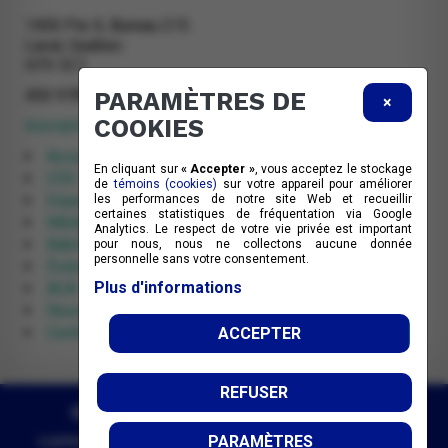
1450 Pie X, Bureau 215
Laval, Québec
H7V 3C1
450 978-2388
PARAMÈTRES DE
×
COOKIES
inscription@cdclaval.qc.ca
Accueil
En cliquant sur
« Accepter »
, vous acceptez le stockage
CDC de Laval
de
témoins (cookies)
sur votre appareil pour améliorer
Espace citoyens
les performances de notre site Web et recueillir
certaines statistiques de fréquentation via Google
Médias
Analytics. Le respect de votre vie privée est important
Babillard
pour nous, nous ne collectons aucune donnée
personnelle sans votre consentement.
Événements
Plus d'informations
ACA
Nous joindre
Centre de documentation
ACCEPTER
REFUSER
© 2026 Corporation de développement
communautaire de Laval | Tous droits réservés.
PARAMÈTRES